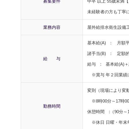
募集要件
中卒 以上 55歳未満
未経験者の方も丁寧
業務内容
屋外給排水衛生設備工事
基本給(A) : 月額平均
諸手当(B) : 定額
給 与
給与 : 基本給(A)＋諸
※賞与 年２回業績
変則（現場により変
※8時00分～17時0
勤務時間
休憩時間 :（90分
※休日 日曜・年末