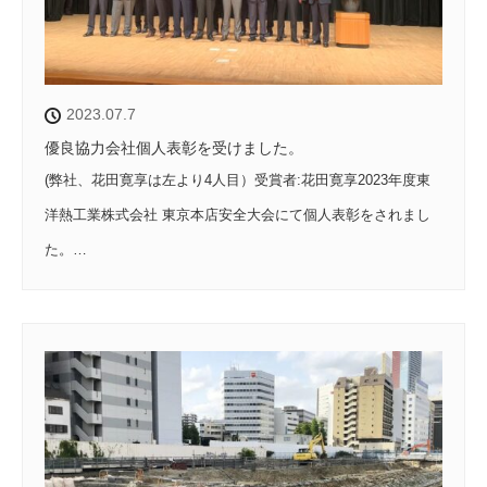
2023.07.7
優良協力会社個人表彰を受けました。
(弊社、花田寛享は左より4人目）受賞者:花田寛享2023年度東
洋熱工業株式会社 東京本店安全大会にて個人表彰をされまし
た。…