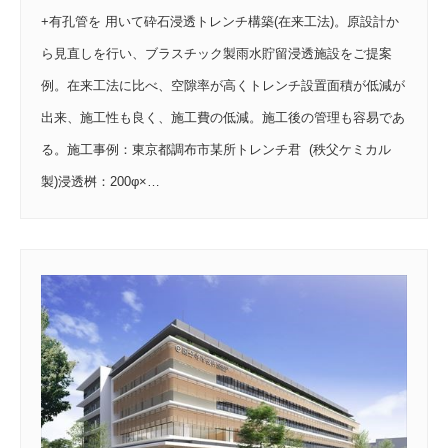
+有孔管を 用いて砕石浸透トレンチ構築(在来工法)。原設計か
ら見直しを行い、ブラスチック製雨水貯留浸透施設をご提案
例。在来工法に比べ、空隙率が高くトレンチ設置面積が低減が
出来、施工性も良く、施工費の低減。施工後の管理も容易であ
る。施工事例：東京都調布市某所トレンチ君 (秩父ケミカル
製)浸透桝：200φ×…