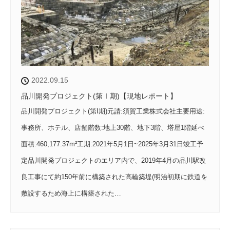
2022.09.15
品川開発プロジェクト(第Ⅰ期)【現地レポート】
品川開発プロジェクト(第I期)元請:須賀工業株式会社主要用途:
事務所、ホテル、店舗階数:地上30階、地下3階、塔屋1階延べ
面積:460,177.37m²工期:2021年5月1日~2025年3月31日竣工予
定品川開発プロジェクトのエリア内で、2019年4月の品川駅改
良工事にて約150年前に構築された高輪築堤(明治初期に鉄道を
敷設するため海上に構築された…